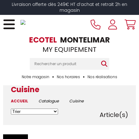
Livraison offerte dès 249€ HT d’achat et retrait 2h en
magasin
ECOTEL
MONTELIMAR
MY EQUIPEMENT
Notre magasin
Nos horaires
Nos réalisations
Cuisine
ACCUEIL
Catalogue
Cuisine
1994
Article(s)