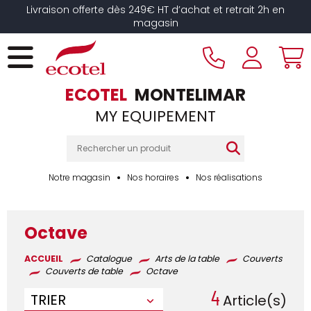
Panneau de gestion des cookies
Livraison offerte dès 249€ HT d’achat et retrait 2h en
magasin
ECOTEL
MONTELIMAR
MY EQUIPEMENT
Notre magasin
Nos horaires
Nos réalisations
Octave
ACCUEIL
Catalogue
Arts de la table
Couverts
Couverts de table
Octave
4
TRIER
Article(s)