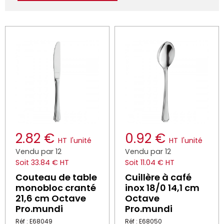
2.82 €
0.92 €
HT
l'unité
HT
l'unité
Vendu par 12
Vendu par 12
Soit 33.84 € HT
Soit 11.04 € HT
Couteau de table
Cuillère à café
monobloc cranté
inox 18/0 14,1 cm
21,6 cm Octave
Octave
Pro.mundi
Pro.mundi
Réf : E68049
Réf : E68050