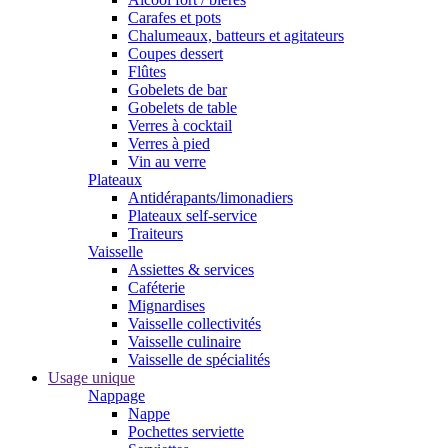
Carafes et pots
Chalumeaux, batteurs et agitateurs
Coupes dessert
Flûtes
Gobelets de bar
Gobelets de table
Verres à cocktail
Verres à pied
Vin au verre
Plateaux
Antidérapants/limonadiers
Plateaux self-service
Traiteurs
Vaisselle
Assiettes & services
Caféterie
Mignardises
Vaisselle collectivités
Vaisselle culinaire
Vaisselle de spécialités
Usage unique
Nappage
Nappe
Pochettes serviette