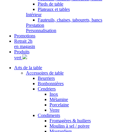
Pieds de table
Plateaux et tables
Intérieur
Fauteuils, chaises, tabourets, bancs
Prestation
Personnalisation
Promotions
Retrait 2h
en magasin
Produits
vert
Arts de la table
Accessoires de table
Beurriers
Bonbonnières
Cendriers
Inox
Mélamine
Porcelaine
Verre
Condiments
Fromagères & huiliers
Moulins à sel / poivre
Moutardiers