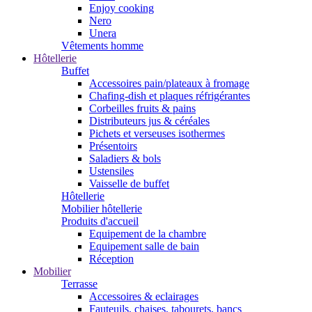
Enjoy cooking
Nero
Unera
Vêtements homme
Hôtellerie
Buffet
Accessoires pain/plateaux à fromage
Chafing-dish et plaques réfrigérantes
Corbeilles fruits & pains
Distributeurs jus & céréales
Pichets et verseuses isothermes
Présentoirs
Saladiers & bols
Ustensiles
Vaisselle de buffet
Hôtellerie
Mobilier hôtellerie
Produits d'accueil
Equipement de la chambre
Equipement salle de bain
Réception
Mobilier
Terrasse
Accessoires & eclairages
Fauteuils, chaises, tabourets, bancs