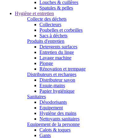
Louches & cuillères
Spatules & pelles
Hygiène et entretien
Collecte des déchets
Collecteurs
Poubelles et corbeilles
Sacs à déchets
Produits d'entretien
Detergents surfaces
Entretien du linge
Lavage machine
Plonge
Rénovation et trempage
Distributeurs et recharges
Distributeur savon
Essuie-mains
Papier hygiénique
Sanitaires
Désodorisants
Equipement
Hygiène des mains
Nettoyants sanitaires
Equipement de la personne
Calots & toques
Gants