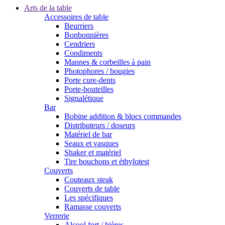
Arts de la table
Accessoires de table
Beurriers
Bonbonnières
Cendriers
Condiments
Mannes & corbeilles à pain
Photophores / bougies
Porte cure-dents
Porte-bouteilles
Signalétique
Bar
Bobine addition & blocs commandes
Distributeurs / doseurs
Matériel de bar
Seaux et vasques
Shaker et matériel
Tire bouchons et éthylotest
Couverts
Couteaux steak
Couverts de table
Les spécifiques
Ramasse couverts
Verrerie
Alcool fort / bières