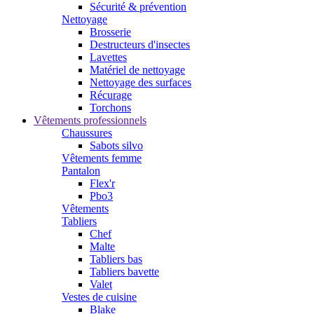
Sécurité & prévention
Nettoyage
Brosserie
Destructeurs d'insectes
Lavettes
Matériel de nettoyage
Nettoyage des surfaces
Récurage
Torchons
Vêtements professionnels
Chaussures
Sabots silvo
Vêtements femme
Pantalon
Flex'r
Pbo3
Vêtements
Tabliers
Chef
Malte
Tabliers bas
Tabliers bavette
Valet
Vestes de cuisine
Blake