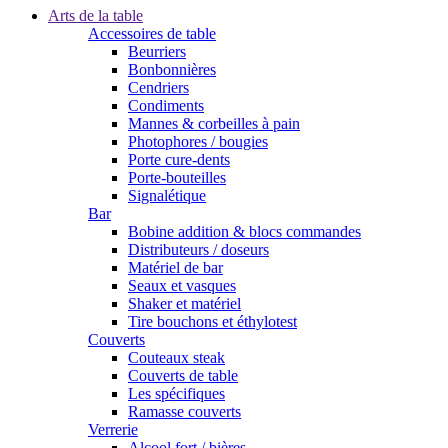
Arts de la table
Accessoires de table
Beurriers
Bonbonnières
Cendriers
Condiments
Mannes & corbeilles à pain
Photophores / bougies
Porte cure-dents
Porte-bouteilles
Signalétique
Bar
Bobine addition & blocs commandes
Distributeurs / doseurs
Matériel de bar
Seaux et vasques
Shaker et matériel
Tire bouchons et éthylotest
Couverts
Couteaux steak
Couverts de table
Les spécifiques
Ramasse couverts
Verrerie
Alcool fort / bières