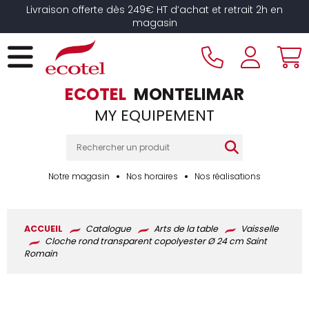
Panneau de gestion des cookies
Livraison offerte dès 249€ HT d’achat et retrait 2h en
magasin
ECOTEL
MONTELIMAR
MY EQUIPEMENT
Notre magasin
Nos horaires
Nos réalisations
ACCUEIL
Catalogue
Arts de la table
Vaisselle
Cloche rond transparent copolyester Ø 24 cm Saint
Romain