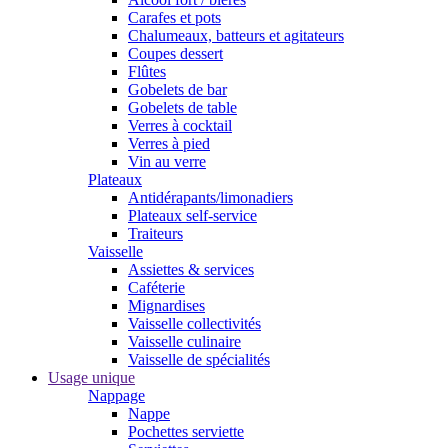
Carafes et pots
Chalumeaux, batteurs et agitateurs
Coupes dessert
Flûtes
Gobelets de bar
Gobelets de table
Verres à cocktail
Verres à pied
Vin au verre
Plateaux
Antidérapants/limonadiers
Plateaux self-service
Traiteurs
Vaisselle
Assiettes & services
Caféterie
Mignardises
Vaisselle collectivités
Vaisselle culinaire
Vaisselle de spécialités
Usage unique
Nappage
Nappe
Pochettes serviette