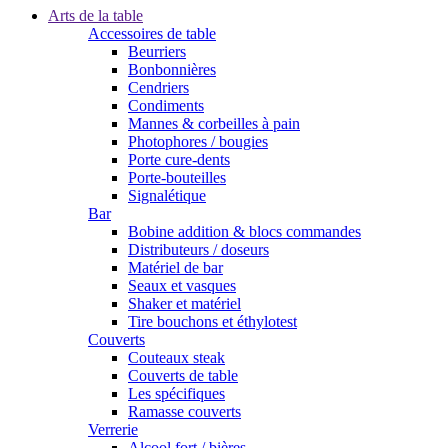
Arts de la table
Accessoires de table
Beurriers
Bonbonnières
Cendriers
Condiments
Mannes & corbeilles à pain
Photophores / bougies
Porte cure-dents
Porte-bouteilles
Signalétique
Bar
Bobine addition & blocs commandes
Distributeurs / doseurs
Matériel de bar
Seaux et vasques
Shaker et matériel
Tire bouchons et éthylotest
Couverts
Couteaux steak
Couverts de table
Les spécifiques
Ramasse couverts
Verrerie
Alcool fort / bières