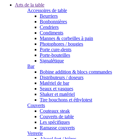
Arts de la table
Accessoires de table
Beurriers
Bonbonnières
Cendriers
Condiments
Mannes & corbeilles à pain
Photophores / bougies
Porte cure-dents
Porte-bouteilles
Signalétique
Bar
Bobine addition & blocs commandes
Distributeurs / doseurs
Matériel de bar
Seaux et vasques
Shaker et matériel
Tire bouchons et éthylotest
Couverts
Couteaux steak
Couverts de table
Les spécifiques
Ramasse couverts
Verrerie
Alcool fort / bières