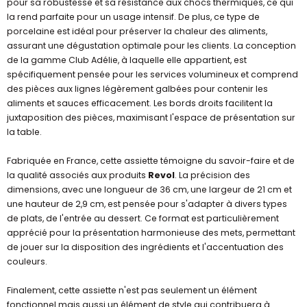
pour sa robustesse et sa résistance aux chocs thermiques, ce qui
la rend parfaite pour un usage intensif. De plus, ce type de
porcelaine est idéal pour préserver la chaleur des aliments,
assurant une dégustation optimale pour les clients. La conception
de la gamme Club Adélie, à laquelle elle appartient, est
spécifiquement pensée pour les services volumineux et comprend
des pièces aux lignes légèrement galbées pour contenir les
aliments et sauces efficacement. Les bords droits facilitent la
juxtaposition des pièces, maximisant l'espace de présentation sur
la table.
Fabriquée en France, cette assiette témoigne du savoir-faire et de
la qualité associés aux produits
Revol
. La précision des
dimensions, avec une longueur de 36 cm, une largeur de 21 cm et
une hauteur de 2,9 cm, est pensée pour s'adapter à divers types
de plats, de l'entrée au dessert. Ce format est particulièrement
apprécié pour la présentation harmonieuse des mets, permettant
de jouer sur la disposition des ingrédients et l'accentuation des
couleurs.
Finalement, cette assiette n'est pas seulement un élément
fonctionnel mais aussi un élément de style qui contribuera à