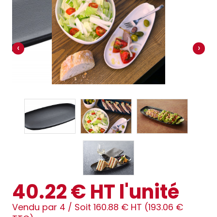
‹
›
40.22 € HT l'unité
Vendu par 4 /
Soit 160.88 € HT (193.06 €