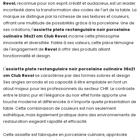
Revol
, reconnue pour son esprit créatif et audacieux, est un leader
incontesté dans la transformation des codes de l'art de la table. La
marque se distingue par la richesse de ses textures et couleurs,
offrant une multitude de possibilités grâce à la porcelaine. Une de
ses créations, l'
assiette plate rectangulaire noir porcelaine
culinaire 36x21 cm Club Revol
, incarne cette philosophie
innovante et diversifiée. Fidèle à ses valeurs, cette pièce témoigne
de l'engagement de
Revol
à offrir des produits alliant
fonctionnalité et design.
L'
assiette plate rectangulaire noir porcelaine culinaire 36x21
cm Club Revol
se caractérise par des formes sobres et design.
Ses angles arrondis et sa capacité à être empilable en font un
atout majeur pour les professionnels du secteur CHR. Le contraste
entre le blanc pur et l'élégance du noir effet fonte apporte une
touche moderne et différenciée à n'importe quelle présentation de
table. Cette combinaison de couleurs est non seulement
esthétique, mais également pratique dans des environnements de
restauration exigeant rapidité et efficacité.
Cette assiette est fabriquée en porcelaine culinaire, appréciée