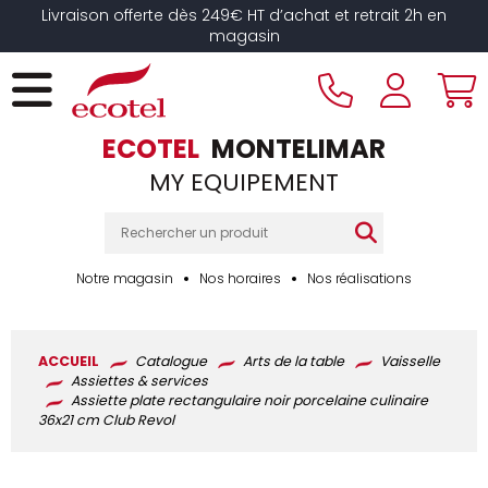
Panneau de gestion des cookies
Livraison offerte dès 249€ HT d’achat et retrait 2h en
magasin
ECOTEL
MONTELIMAR
MY EQUIPEMENT
Notre magasin
Nos horaires
Nos réalisations
ACCUEIL
Catalogue
Arts de la table
Vaisselle
Assiettes & services
Assiette plate rectangulaire noir porcelaine culinaire
36x21 cm Club Revol