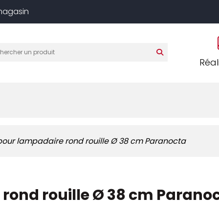
 magasin
Réal
iène et entretien
Vêtements professionnels
Hôtellerie
pour lampadaire rond rouille Ø 38 cm Paranocta
 rond rouille Ø 38 cm Parano