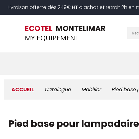
Livraison offerte dès 249€ HT d’achat et retrait 2h en
ECOTEL
MONTELIMAR
MY EQUIPEMENT
Arts de la table
Usage unique
Cuisine
Hyg
ACCUEIL
Catalogue
Mobilier
Pied base 
Pied base pour lampadaire