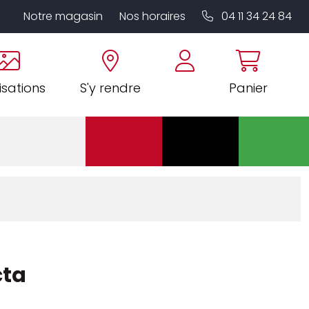
Notre magasin
Nos horaires
04 11 34 24 84
isations
S'y rendre
Panier
Retrait 2h
Produits
Mobilier
Promotions
en magasin
vert
cta