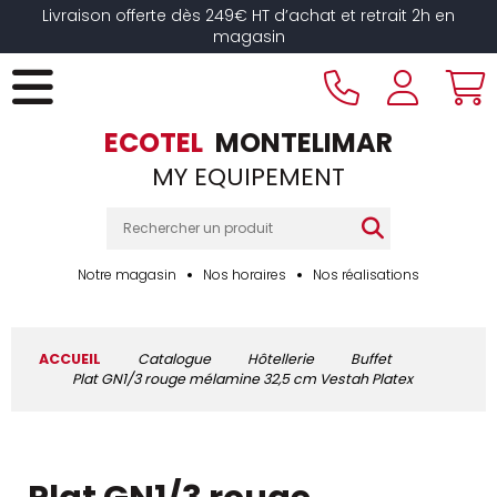
Livraison offerte dès 249€ HT d’achat et retrait 2h en
magasin
ECOTEL
MONTELIMAR
MY EQUIPEMENT
Notre magasin
Nos horaires
Nos réalisations
ACCUEIL
Catalogue
Hôtellerie
Buffet
Plat GN1/3 rouge mélamine 32,5 cm Vestah Platex