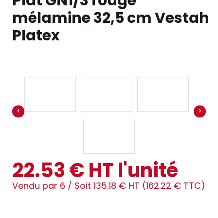
Plat GN1/3 rouge
mélamine 32,5 cm Vestah
Platex
‹
›
22.53 € HT l'unité
Vendu par 6 /
Soit 135.18 € HT (162.22 € TTC)