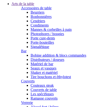
Arts de la table
Accessoires de table
Beurriers
Bonbonnières
Cendriers
Condiments
Mannes & corbeilles à pain
Photophores / bougies
Porte cure-dents
Porte-bouteilles
Signalétique
Bar
Bobine addition & blocs commandes
Distributeurs / doseurs
Matériel de bar
Seaux et vasques
Shaker et matériel
Tire bouchons et éthylotest
Couverts
Couteaux steak
Couverts de table
Les spécifiques
Ramasse couverts
Verrerie
Alcool fort / bières