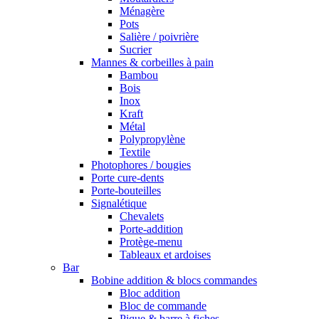
Ménagère
Pots
Salière / poivrière
Sucrier
Mannes & corbeilles à pain
Bambou
Bois
Inox
Kraft
Métal
Polypropylène
Textile
Photophores / bougies
Porte cure-dents
Porte-bouteilles
Signalétique
Chevalets
Porte-addition
Protège-menu
Tableaux et ardoises
Bar
Bobine addition & blocs commandes
Bloc addition
Bloc de commande
Pique & barre à fiches