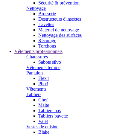
Sécurité & prévention
Nettoyage
Brosserie
Destructeurs d'insectes
Lavettes
Matériel de nettoyage
Nettoyage des surfaces
Récurage
Torchons
Vêtements professionnels
Chaussures
Sabots silvo
Vêtements femme
Pantalon
Flex'r
Pbo3
Vêtements
Tabliers
Chef
Malte
Tabliers bas
Tabliers bavette
Valet
Vestes de cuisine
Blake