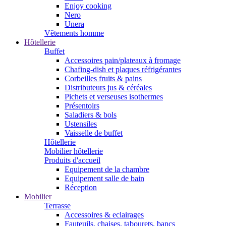
Enjoy cooking
Nero
Unera
Vêtements homme
Hôtellerie
Buffet
Accessoires pain/plateaux à fromage
Chafing-dish et plaques réfrigérantes
Corbeilles fruits & pains
Distributeurs jus & céréales
Pichets et verseuses isothermes
Présentoirs
Saladiers & bols
Ustensiles
Vaisselle de buffet
Hôtellerie
Mobilier hôtellerie
Produits d'accueil
Equipement de la chambre
Equipement salle de bain
Réception
Mobilier
Terrasse
Accessoires & eclairages
Fauteuils, chaises, tabourets, bancs