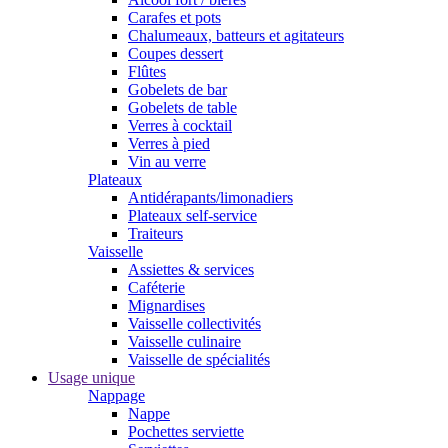
Carafes et pots
Chalumeaux, batteurs et agitateurs
Coupes dessert
Flûtes
Gobelets de bar
Gobelets de table
Verres à cocktail
Verres à pied
Vin au verre
Plateaux
Antidérapants/limonadiers
Plateaux self-service
Traiteurs
Vaisselle
Assiettes & services
Caféterie
Mignardises
Vaisselle collectivités
Vaisselle culinaire
Vaisselle de spécialités
Usage unique
Nappage
Nappe
Pochettes serviette