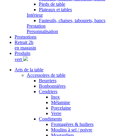
Pieds de table
Plateaux et tables
Intérieur
Fauteuils, chaises, tabourets, bancs
Prestation
Personnalisation
Promotions
Retrait 2h
en magasin
Produits
vert
Arts de la table
Accessoires de table
Beurriers
Bonbonnières
Cendriers
Inox
Mélamine
Porcelaine
Verre
Condiments
Fromagères & huiliers
Moulins à sel / poivre
Moutardiers