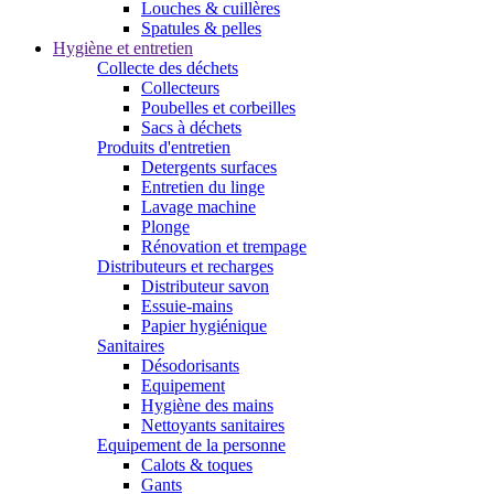
Louches & cuillères
Spatules & pelles
Hygiène et entretien
Collecte des déchets
Collecteurs
Poubelles et corbeilles
Sacs à déchets
Produits d'entretien
Detergents surfaces
Entretien du linge
Lavage machine
Plonge
Rénovation et trempage
Distributeurs et recharges
Distributeur savon
Essuie-mains
Papier hygiénique
Sanitaires
Désodorisants
Equipement
Hygiène des mains
Nettoyants sanitaires
Equipement de la personne
Calots & toques
Gants