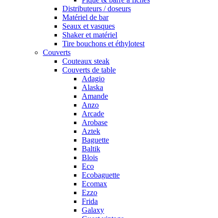
Distributeurs / doseurs
Matériel de bar
Seaux et vasques
Shaker et matériel
Tire bouchons et éthylotest
Couverts
Couteaux steak
Couverts de table
Adagio
Alaska
Amande
Anzo
Arcade
Arobase
Aztek
Baguette
Baltik
Blois
Eco
Ecobaguette
Ecomax
Ezzo
Frida
Galaxy