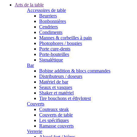
Arts de la table
Accessoires de table
Beurriers
Bonbonnières
Cendriers
Condiments
Mannes & corbeilles à pain
Photophores / bougies
Porte cure-dents
Porte-bouteilles
Signalétique
Bar
Bobine addition & blocs commandes
Distributeurs / doseurs
Matériel de bar
Seaux et vasques
Shaker et matériel
Tire bouchons et éthylotest
Couverts
Couteaux steak
Couverts de table
Les spécifiques
Ramasse couverts
Verrerie
Alcool fort / bières